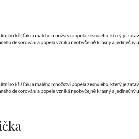
itního křišťálu a malého množství popela zesnulého, který je zata
ného dekorování a popela vzniká neobyčejně krásný a jedinečný ú
itního křišťálu a malého množství popela zesnulého, který je zata
ného dekorování a popela vzniká neobyčejně krásný a jedinečný ú
ička