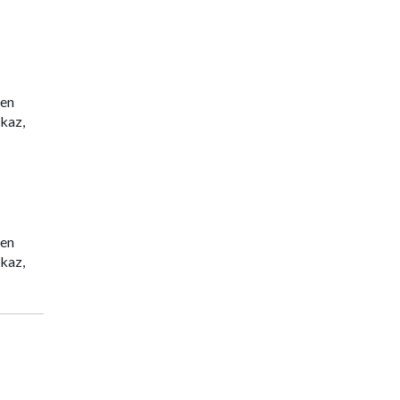
ven
kaz,
ven
kaz,