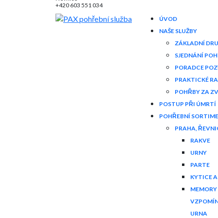
+420 603 551 034
ÚVOD
NAŠE SLUŽBY
ZÁKLADNÍ DR
SJEDNÁNÍ POH
PORADCE POZ
PRAKTICKÉ R
POHŘBY ZA Z
POSTUP PŘI ÚMRTÍ
POHŘEBNÍ SORTIM
PRAHA, ŘEVNI
RAKVE
URNY
PARTE
KYTICE 
MEMORY 
VZPOMÍN
URNA