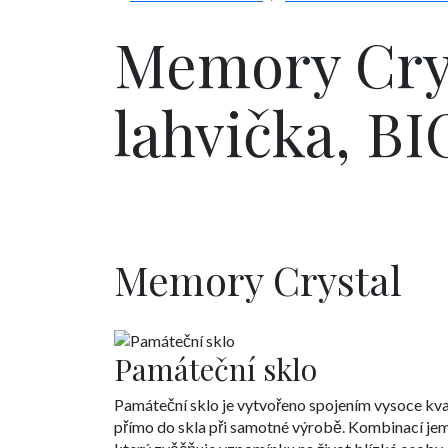
Memory Cry
lahvička, BI
Memory Crystal
Památeční sklo
Památeční sklo je vytvořeno spojením vysoce kval
přímo do skla při samotné výrobě. Kombinací jem