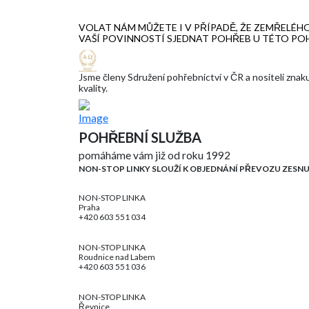
VOLAT NÁM MŮŽETE I V PŘÍPADĚ, ŽE ZEMŘELÉHO
VAŠÍ POVINNOSTÍ SJEDNAT POHŘEB U TÉTO PO
Jsme členy Sdružení pohřebnictví v ČR a nositeli znak
kvality.
POHŘEBNÍ SLUŽBA
pomáháme vám již od roku 1992
NON-STOP LINKY SLOUŽÍ K OBJEDNÁNÍ PŘEVOZU ZESN
NON-STOP LINKA
Praha
+420 603 551 034
NON-STOP LINKA
Roudnice nad Labem
+420 603 551 036
NON-STOP LINKA
Řevnice