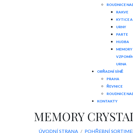
ROUDNICE NA
RAKVE
KYTICE 
URNY
PARTE
HUDBA
MEMORY 
VZPOMÍN
URNA
OBŘADNÍ SÍNĚ
PRAHA
ŘEVNICE
ROUDNICE NA
KONTAKTY
MEMORY CRYSTAL
ÚVODNÍ STRANA
POHŘEBNÍ SORTIM