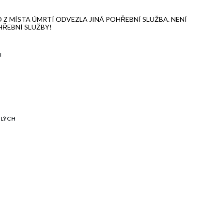
 Z MÍSTA ÚMRTÍ ODVEZLA JINÁ POHŘEBNÍ SLUŽBA. NENÍ
HŘEBNÍ SLUŽBY!
u
ULÝCH