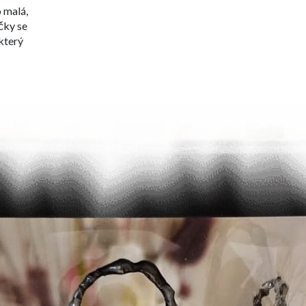
 malá,
čky se
který