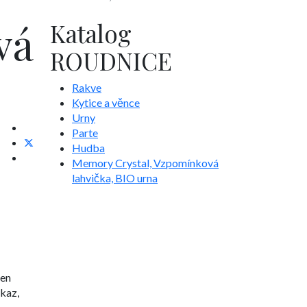
vá
Katalog
ROUDNICE
Rakve
Kytice a věnce
Urny
Parte
Hudba
Memory Crystal, Vzpomínková
lahvička, BIO urna
ven
kaz,