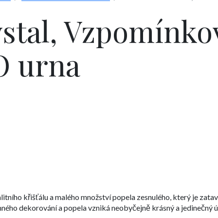
stal, Vzpomínko
O urna
itního křišťálu a malého množství popela zesnulého, který je zata
ného dekorování a popela vzniká neobyčejně krásný a jedinečný ú