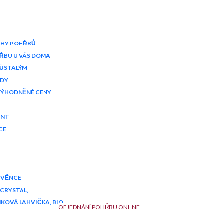
UHY POHŘBŮ
ŘBU U VÁS DOMA
ŮSTALÝM
ADY
VÝHODNĚNÉ CENY
ENT
CE
A VĚNCE
CRYSTAL,
KOVÁ LAHVIČKA, BIO
OBJEDNÁNÍ POHŘBU ONLINE