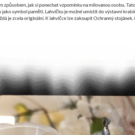
ím způsobem, jak si ponechat vzpomínku na milovanou osobu. Tato
o jako symbol paměti. Lahvičku je možné umístit do výstavní krabi
á je zcela originální. K lahvičce lze zakoupit Ochranný stojánek, 